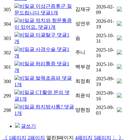
이상근증후군 질
2026-02-
김재규
305
09
문드립니다
댓글
1
개
엉치와 항문통증
2026-01-
성연우
304
19
이 있어요.
댓글
1
개
미골탈구
댓글
1
2025-10-
솜
303
31
개
사경수술
댓글
1
2025-10-
주니
302
16
개
허리통증
댓글
1
2025-10-
백부경
301
14
개
발목초음파
댓글
2025-09-
최정희
300
19
1
개
CT촬영 문의
댓
2025-09-
최윤석
299
16
글
1
개
하지방사통?
댓글
2025-09-
양현정
298
03
1
개
글쓰기
《
1
페이지
2
페이지
열린
3
페이지
4
페이지
5
페이지
〉
》