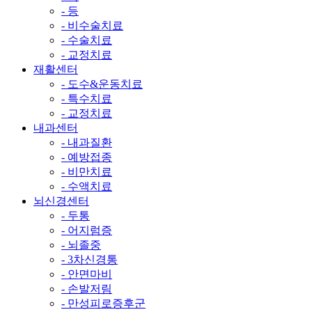
- 등
- 비수술치료
- 수술치료
- 교정치료
재활센터
- 도수&운동치료
- 특수치료
- 교정치료
내과센터
- 내과질환
- 예방접종
- 비만치료
- 수액치료
뇌신경센터
- 두통
- 어지럼증
- 뇌졸중
- 3차신경통
- 안면마비
- 손발저림
- 만성피로증후군