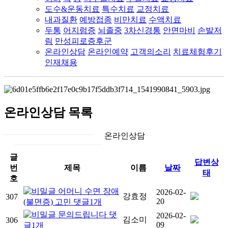
도수&운동치료
특수치료
교정치료
내과질환
예방접종
비만치료
수액치료
두통
어지럼증
뇌졸중
3차신경통
안면마비
손발저
림
만성피로증후군
온라인상담
온라인예약
고객의소리
치료체험후기
인재채용
온라인상담
목록
온라인상담
글
답변상
번
제목
이름
날짜
태
호
어머니 수면 장애
2026-02-
강효정
307
20
(불면증) 고민
댓글
1
개
문의드립니다
댓
2026-02-
김소미
306
09
글
1
개