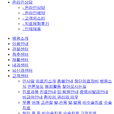
온라인상담
- 온라인상담
- 온라인예약
- 고객의소리
- 치료체험후기
- 인재채용
병원소개
이용안내
관절센터
척추센터
재활센터
내과센터
뇌신경센터
고객센터
인사말
의료진소개
층별안내
첨단의료장비
병원소
식
언론보도
해외활동
찾아오시는길
진료과목
진료안내
입·퇴원안내
증명서발급안내
비급여안내
환자의 권리와 의무
무릎
어깨
고관절
팔,손목
발,발목
비수술치료
수술
치료
허리
목
등
비수술치료
수술치료
교정치료