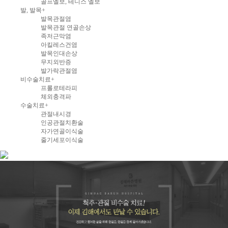
골프엘보, 테니스 엘보
발, 발목
+
발목관절염
발목관절 연골손상
족저근막염
아킬레스건염
발목인대손상
무지외반증
발가락관절염
비수술치료
+
프롤로테라피
체외충격파
수술치료
+
관절내시경
인공관절치환술
자가연골이식술
줄기세포이식술