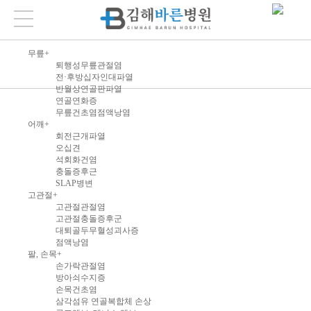
무릎
+
퇴행성무릎관절염
전·후방십자인대파열
반월상연골판파열
연골연화증
무릎건초염점액낭염
어깨
+
회전근개파열
오십견
석회화건염
충돌증후근
SLAP병변
고관절
+
고관절관절염
고관절충돌증후군
대퇴골두무혈성괴사증
점액낭염
팔, 손목
+
손가락관절염
방아쇠수지증
손목건초염
삼각섬유 연골복합체 손상