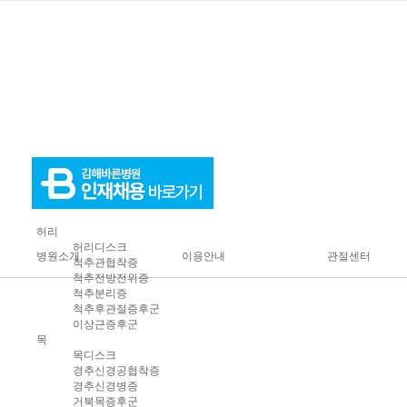
허리
허리디스크
병원소개
이용안내
관절센터
척추관협착증
척추전방전위증
척추분리증
척추후관절증후군
인사말
진료과목
무
이상근증후군
의료진소개
진료안내
어
목
목디스크
층별안내
입·퇴원안내
고관
경추신경공협착증
경추신경병증
첨단의료장비
증명서발급안내
팔,
거북목증후군