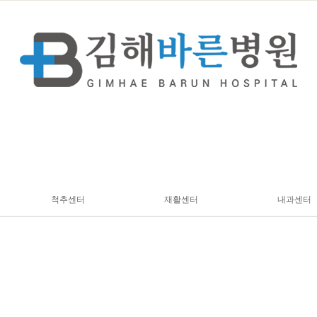
척추센터
재활센터
내과센터
릎
허리
도수&운동치료
깨
목
특수치료
절
등
교정치료
손목
비수술치료