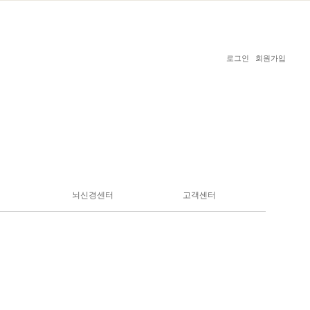
로그인
회원가입
뇌신경센터
고객센터
내과질환
두통
온라인상담
예방접종
어지럼증
온라인예약
비만치료
뇌졸중
고객의소리
수액치료
3차신경통
치료체험후기