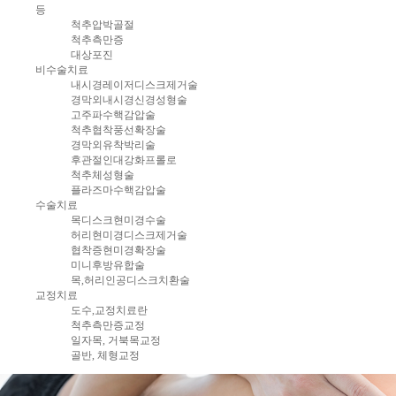
병원소식
비급여안내
발,
등
척추압박골절
언론보도
환자의 권리와 의무
비수술
척추측만증
해외활동
수술
대상포진
비수술치료
찾아오시는길
내시경레이저디스크제거술
경막외내시경신경성형술
고주파수핵감압술
척추협착풍선확장술
경막외유착박리술
후관절인대강화프롤로
척추체성형술
플라즈마수핵감압술
수술치료
목디스크현미경수술
허리현미경디스크제거술
협착증현미경확장술
미니후방유합술
목,허리인공디스크치환술
교정치료
도수,교정치료란
척추측만증교정
일자목, 거북목교정
골반, 체형교정